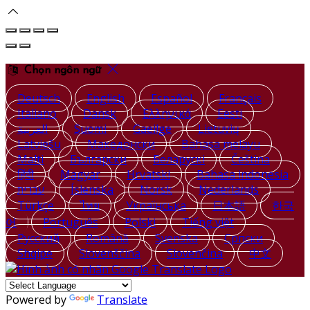
Chọn ngôn ngữ
Deutsch
English
Español
Français
Italiano
Dansk
Ελληνικά
Eesti
العربية
Suomi
Gaeilge
Lietuvių
Latviešu
Македонски
Bahasa melayu
Malti
Български
Беларускі
Čeština
हिंदी
Magyar
Hrvatski
Bahasa indonesia
עברית
Íslenska
Norsk
Nederlands
Türkçe
ไทย
Українська
日本語
한국
어
Português
Polski
Tiếng việt
Русский
Română
Svenska
Српски
Shqipe
Slovenščina
Slovenčina
中文
Powered by
Translate