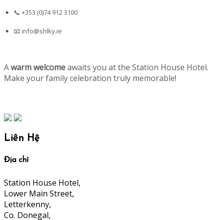
📞 +353 (0)74 912 3100
📧
info@shlky.ie
A
warm welcome
awaits you at the Station House Hotel.
Make your family celebration truly memorable!
Liên Hệ
Địa chỉ
Station House Hotel,
Lower Main Street,
Letterkenny,
Co. Donegal,