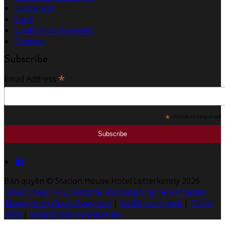
Corporate
Local
Conference & Events
Contact
Subscribe
*
Email Address
*
indicates required
Bản quyền
©
Station House Hotel Letterkenny 2026
Cloud Diary PMS, Website, Booking Engine & Channel
Manager by GuestDiary.com
|
Sơ đồ trang web
|
Chính
sách
|
Điều khoản và điều kiện