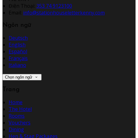
Điện Thoại
:
353 74 9123100
Email:
info@stationhouseletterkenny.com
Ngôn ngữ
Deutsch
English
Español
Français
Italiano
Chọn ngôn ngữ
Trang
Home
The Hotel
Rooms
Vouchers
Dining
Hen & Stag Packages