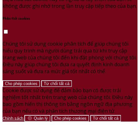
không được ghi nhớ trong lần truy cập tiếp theo của bạn.
Phân tích cookies
Chúng tôi sử dụng cookie phân tích để giúp chúng tôi
hiểu quy trình mà người dùng trải qua từ khi truy cập
trang web của chúng tôi đến khi đặt phòng với chúng tôi.
Điều này giúp chúng tôi đưa ra quyết định kinh doanh
sáng suốt và đưa ra mức giá tốt nhất có thể.
Cho phép cookies
Từ chối tất cả
Cookie được sử dụng để đảm bảo bạn có được trải
nghiệm tốt nhất trên trang web của chúng tôi. Điều này
bao gồm hiển thị thông tin bằng ngôn ngữ địa phương
của bạn nếu có và phân tích thương mại điện tử.
Chính sách
Quản lý
Cho phép cookies
Từ chối tất cả