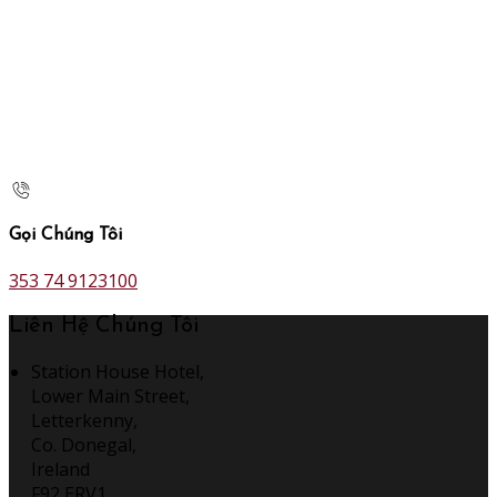
Gọi Chúng Tôi
353 74 9123100
Liên Hệ Chúng Tôi
Station House Hotel,
Lower Main Street,
Letterkenny,
Co. Donegal,
Ireland
F92 ERV1