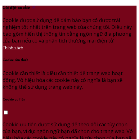
Cài đặt cookie
Cookie được sử dụng để đảm bảo bạn có được trải
nghiệm tốt nhất trên trang web của chúng tôi. Điều này
bao gồm hiển thị thông tin bằng ngôn ngữ địa phương
của bạn nếu có và phân tích thương mại điện tử.
Chính sách
Cookie cần thiết
Cookie cần thiết là điều cần thiết để trang web hoạt
động. Vô hiệu hóa các cookie này có nghĩa là bạn sẽ
không thể sử dụng trang web này.
Cookie ưu tiên
Cookie ưu tiên được sử dụng để theo dõi các tùy chọn
của bạn, ví dụ: ngôn ngữ bạn đã chọn cho trang web. Vô
hiệu hóa các cookie này có nghĩa là tùy chọn của bạn sẽ