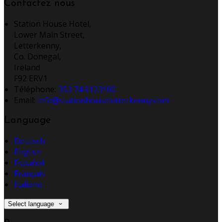
Contactez nous
Station House Hotel,
Lower Main Street,
Letterkenny,
Co. Donegal,
Ireland
F92 ERV1
Téléphone
:
353 74 9123100
Email:
info@stationhouseletterkenny.com
Language
Deutsch
English
Español
Français
Italiano
Select language