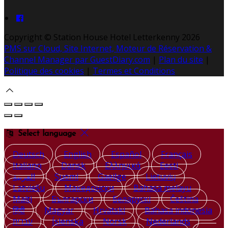
Copyright ©
Station House Hotel Letterkenny 2026
PMS sur Cloud, Site Internet, Moteur de Réservation &
Channel Manager par GuestDiary.com
|
Plan du site
|
Politique des cookies
|
Termes et Conditions
Select language
Deutsch
English
Español
Français
Italiano
Dansk
Ελληνικά
Eesti
العربية
Suomi
Gaeilge
Lietuvių
Latviešu
Македонски
Bahasa melayu
Malti
Български
Беларускі
Čeština
हिंदी
Magyar
Hrvatski
Bahasa indonesia
עברית
Íslenska
Norsk
Nederlands