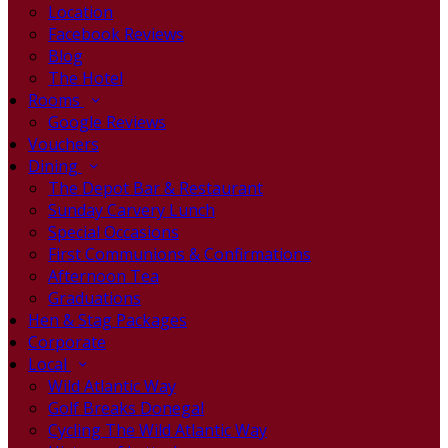
Location
Facebook Reviews
Blog
The Hotel
Rooms
Google Reviews
Vouchers
Dining
The Depot Bar & Restaurant
Sunday Carvery Lunch
Special Occasions
First Communions & Confirmations
Afternoon Tea
Graduations
Hen & Stag Packages
Corporate
Local
Wild Atlantic Way
Golf Breaks Donegal
Cycling The Wild Atlantic Way