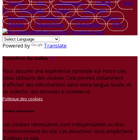
Türkçe
ไทย
Українська
日本語
한국
어
Português
Polski
Tiếng việt
Русский
Română
Svenska
Српски
Shqipe
Slovenščina
Slovenčina
中文
Powered by
Translate
Paramètres des cookies
Pour assurer une expérience optimale sur notre site,
nous utilisons des cookies. Cela permet notamment
d'afficher des informations dans votre langue locale, et
de collecter des données e-commerce.
Politique des cookies
Cookies nécessaires
Les cookies nécessaires sont indispensables au bon
fonctionnement du site. Les désactiver vous empêchera
d’utiliser ce site.