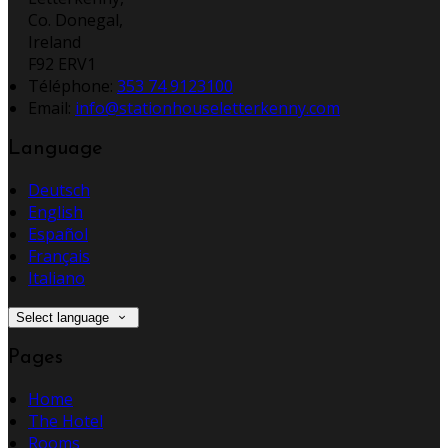
Co. Donegal,
Ireland
F92 ERV1
Téléphone
:
353 74 9123100
Email:
info@stationhouseletterkenny.com
Language
Deutsch
English
Español
Français
Italiano
Select language
Pages
Home
The Hotel
Rooms