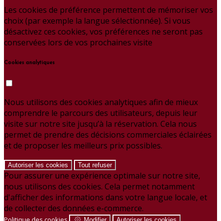
Les cookies de préférence permettent de mémoriser vos
choix (par exemple la langue sélectionnée). Si vous
désactivez ces cookies, vos préférences ne seront pas
conservées lors de vos prochaines visite
Cookies analytiques
Nous utilisons des cookies analytiques afin de mieux
comprendre le parcours des utilisateurs, depuis leur
visite sur notre site jusqu’à la réservation. Cela nous
permet de prendre des décisions commerciales éclairées
et de proposer les meilleurs prix possibles.
Autoriser les cookies
Tout refuser
Pour assurer une expérience optimale sur notre site,
nous utilisons des cookies. Cela permet notamment
d'afficher des informations dans votre langue locale, et
de collecter des données e-commerce.
Politique des cookies
Modifier
Autoriser les cookies