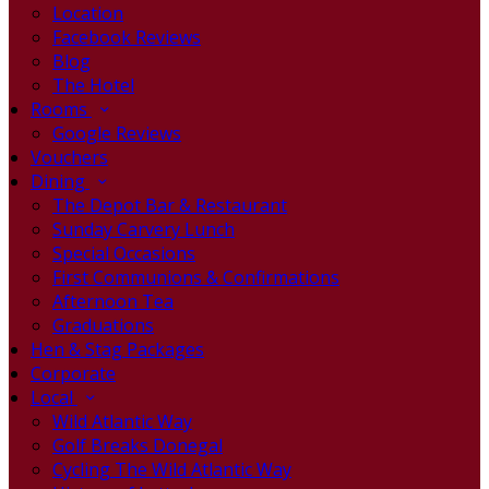
Location
Facebook Reviews
Blog
The Hotel
Rooms
Google Reviews
Vouchers
Dining
The Depot Bar & Restaurant
Sunday Carvery Lunch
Special Occasions
First Communions & Confirmations
Afternoon Tea
Graduations
Hen & Stag Packages
Corporate
Local
Wild Atlantic Way
Golf Breaks Donegal
Cycling The Wild Atlantic Way