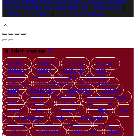
PMS sur Cloud, Site Internet, Moteur de Réservation &
Channel Manager par GuestDiary.com
|
Plan du site
|
Politique des cookies
|
Termes et Conditions
Select language
Deutsch
English
Español
Français
Italiano
Dansk
Ελληνικά
Eesti
العربية
Suomi
Gaeilge
Lietuvių
Latviešu
Македонски
Bahasa melayu
Malti
Български
Беларускі
Čeština
हिंदी
Magyar
Hrvatski
Bahasa indonesia
עברית
Íslenska
Norsk
Nederlands
Türkçe
ไทย
Українська
日本語
한국
어
Português
Polski
Tiếng việt
Русский
Română
Svenska
Српски
Shqipe
Slovenščina
Slovenčina
中文