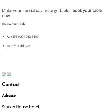
Make your special day unforgettable -
book your table
now
!
Reserve your Table
📞 +353 (0)74 912 3100
📧
info@shlky.ie
Contact
Adresse
Station House Hotel,