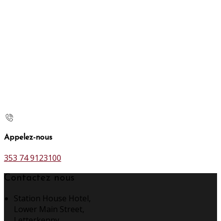
Appelez-nous
353 74 9123100
Contactez nous
Station House Hotel,
Lower Main Street,
Letterkenny,