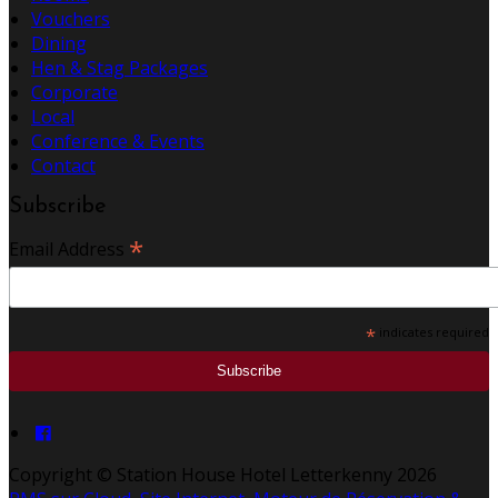
Vouchers
Dining
Hen & Stag Packages
Corporate
Local
Conference & Events
Contact
Subscribe
*
Email Address
*
indicates required
Copyright ©
Station House Hotel Letterkenny 2026