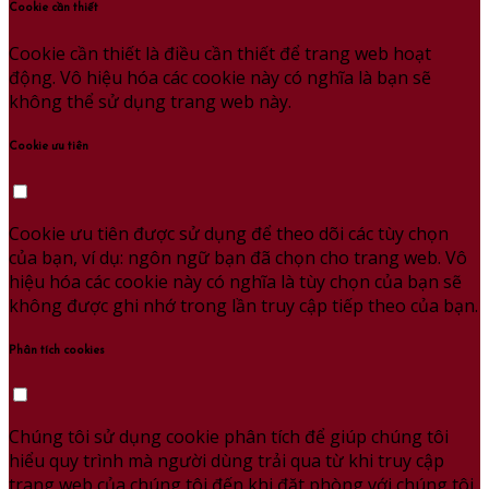
Cookie cần thiết
Cookie cần thiết là điều cần thiết để trang web hoạt
động. Vô hiệu hóa các cookie này có nghĩa là bạn sẽ
không thể sử dụng trang web này.
Cookie ưu tiên
Cookie ưu tiên được sử dụng để theo dõi các tùy chọn
của bạn, ví dụ: ngôn ngữ bạn đã chọn cho trang web. Vô
hiệu hóa các cookie này có nghĩa là tùy chọn của bạn sẽ
không được ghi nhớ trong lần truy cập tiếp theo của bạn.
Phân tích cookies
Chúng tôi sử dụng cookie phân tích để giúp chúng tôi
hiểu quy trình mà người dùng trải qua từ khi truy cập
trang web của chúng tôi đến khi đặt phòng với chúng tôi.