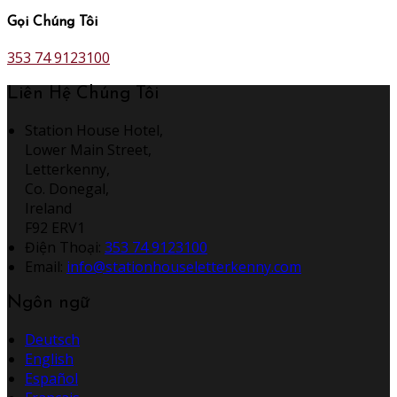
Gọi Chúng Tôi
353 74 9123100
Liên Hệ Chúng Tôi
Station House Hotel,
Lower Main Street,
Letterkenny,
Co. Donegal,
Ireland
F92 ERV1
Điện Thoại
:
353 74 9123100
Email:
info@stationhouseletterkenny.com
Ngôn ngữ
Deutsch
English
Español