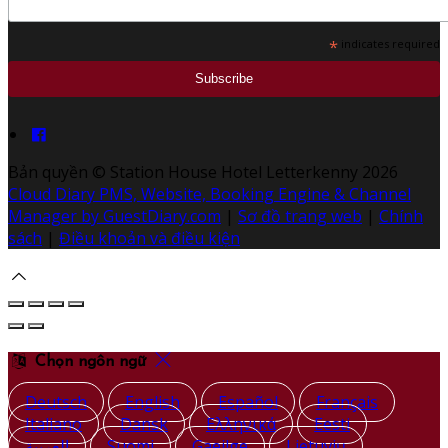
*
indicates required
Bản quyền
©
Station House Hotel Letterkenny 2026
Cloud Diary PMS, Website, Booking Engine & Channel
Manager by GuestDiary.com
|
Sơ đồ trang web
|
Chính
sách
|
Điều khoản và điều kiện
Chọn ngôn ngữ
Deutsch
English
Español
Français
Italiano
Dansk
Ελληνικά
Eesti
العربية
Suomi
Gaeilge
Lietuvių