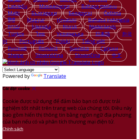
Latviešu
Македонски
Bahasa melayu
Malti
Български
Беларускі
Čeština
हिंदी
Magyar
Hrvatski
Bahasa indonesia
עברית
Íslenska
Norsk
Nederlands
Türkçe
ไทย
Українська
日本語
한국
어
Português
Polski
Tiếng việt
Русский
Română
Svenska
Српски
Shqipe
Slovenščina
Slovenčina
中文
Powered by
Translate
Cài đặt cookie
Cookie được sử dụng để đảm bảo bạn có được trải
nghiệm tốt nhất trên trang web của chúng tôi. Điều này
bao gồm hiển thị thông tin bằng ngôn ngữ địa phương
của bạn nếu có và phân tích thương mại điện tử.
Chính sách