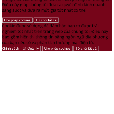
Điều này giúp chúng tôi đưa ra quyết định kinh doanh
sáng suốt và đưa ra mức giá tốt nhất có thể.
Cho phép cookies
Từ chối tất cả
Cookie được sử dụng để đảm bảo bạn có được trải
nghiệm tốt nhất trên trang web của chúng tôi. Điều này
bao gồm hiển thị thông tin bằng ngôn ngữ địa phương
của bạn nếu có và phân tích thương mại điện tử.
Chính sách
Quản lý
Cho phép cookies
Từ chối tất cả